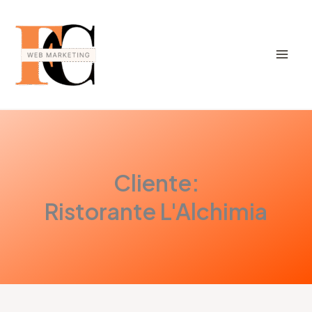
Vai
al
contenuto
Di
Francesca
/
Febbraio 25, 2025
Cliente:
Ristorante L'Alchimia