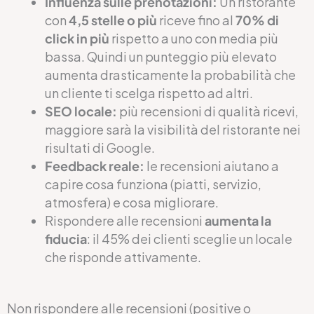
Influenza sulle prenotazioni:
Un ristorante
con
4,5 stelle o più
riceve fino al
70% di
click in più
rispetto a uno con media più
bassa. Quindi un punteggio più elevato
aumenta drasticamente la probabilità che
un cliente ti scelga rispetto ad altri.
SEO locale:
più recensioni di qualità ricevi,
maggiore sarà la visibilità del ristorante nei
risultati di Google.
Feedback reale:
le recensioni aiutano a
capire cosa funziona (piatti, servizio,
atmosfera) e cosa migliorare.
Rispondere alle recensioni
aumenta la
fiducia
: il 45% dei clienti sceglie un locale
che risponde attivamente.
Non rispondere alle recensioni (positive o