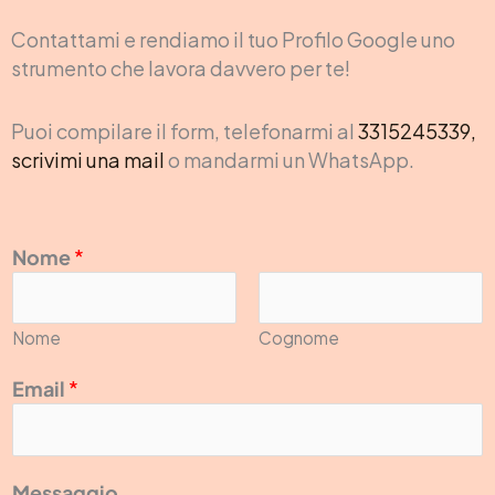
Contattami e rendiamo il tuo Profilo Google uno
strumento che lavora davvero per te!
Puoi compilare il form, telefonarmi al
3315245339,
scrivimi una mail
o mandarmi un WhatsApp.
Nome
*
Nome
Cognome
E
Email
*
m
a
i
Messaggio
l