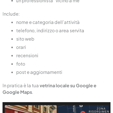
un professionista “vicino a me”
Include:
nome e categoria dell’attività
telefono, indirizzo o area servita
sito web
orari
recensioni
foto
post e aggiornamenti
In pratica è la tua
vetrina locale su Google e
Google Maps
.