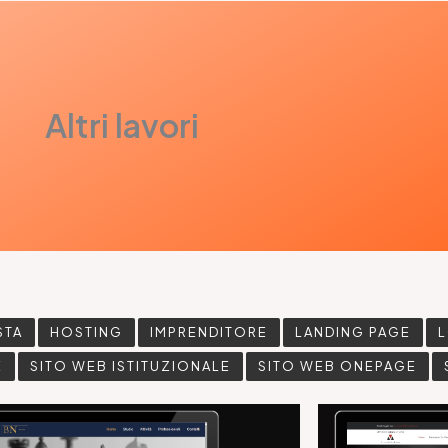
Altri lavori
STA
HOSTING
IMPRENDITORE
LANDING PAGE
E
SITO WEB ISTITUZIONALE
SITO WEB ONEPAGE