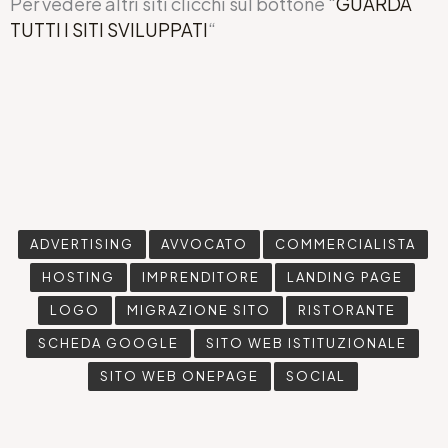
Per vedere altri siti clicchi sul bottone “
GUARDA
TUTTI I SITI SVILUPPATI
“
ADVERTISING
AVVOCATO
COMMERCIALISTA
HOSTING
IMPRENDITORE
LANDING PAGE
LOGO
MIGRAZIONE SITO
RISTORANTE
SCHEDA GOOGLE
SITO WEB ISTITUZIONALE
SITO WEB ONEPAGE
SOCIAL