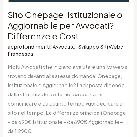
Differenze
Sito Onepage, Istituzionale o
e
Aggiornabile per Avvocati?
Costi
Differenze e Costi
approfondimenti
,
Avvocato
,
Sviluppo Siti Web
/
Francesca
Molti Avvocati che iniziano a valutare un sito web si
trovano davanti alla stessa domanda: Onepage,
Istituzionale o Aggiornabile? La risposta dipende
dalla struttura dello studio, da cosa vuoi
comunicare e da quanto tempo vuoi dedicare al
sito nel tempo. Le differenze principali Onepage
– da 690€ Istituzionale – da 890€ Aggiornabile –
da 1.290€