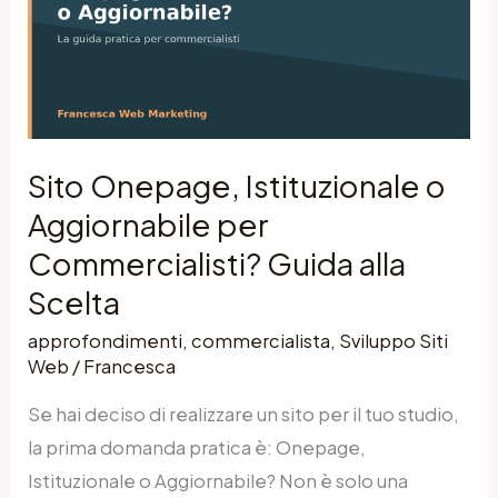
o
Aggiornabile
per
Commercialisti?
Guida
Sito Onepage, Istituzionale o
alla
Aggiornabile per
Scelta
Commercialisti? Guida alla
Scelta
approfondimenti
,
commercialista
,
Sviluppo Siti
Web
/
Francesca
Se hai deciso di realizzare un sito per il tuo studio,
la prima domanda pratica è: Onepage,
Istituzionale o Aggiornabile? Non è solo una