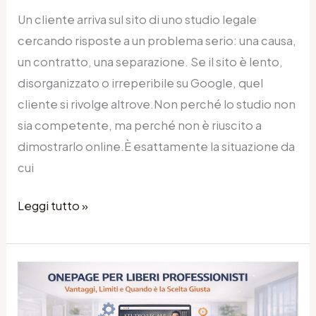
Un cliente arriva sul sito di uno studio legale
cercando risposte a un problema serio: una causa,
un contratto, una separazione. Se il sito è lento,
disorganizzato o irreperibile su Google, quel
cliente si rivolge altrove.Non perché lo studio non
sia competente, ma perché non è riuscito a
dimostrarlo online.È esattamente la situazione da
cui
Leggi tutto »
Sito
Onepage
per