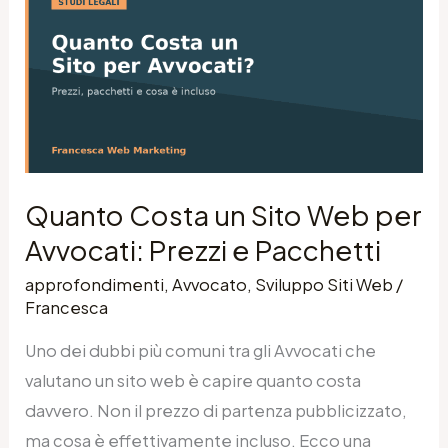
Costa
un
Sito
Web
per
Avvocati:
Prezzi
Quanto Costa un Sito Web per
e
Avvocati: Prezzi e Pacchetti
Pacchetti
approfondimenti
,
Avvocato
,
Sviluppo Siti Web
/
Francesca
Uno dei dubbi più comuni tra gli Avvocati che
valutano un sito web è capire quanto costa
davvero. Non il prezzo di partenza pubblicizzato,
ma cosa è effettivamente incluso. Ecco una