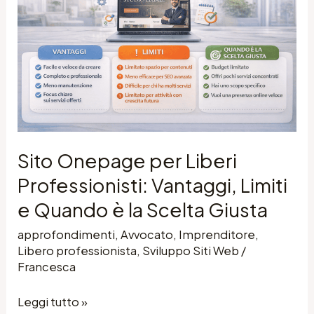
Liberi
Professionisti:
Vantaggi,
Limiti
e
Quando
è
Sito Onepage per Liberi
la
Professionisti: Vantaggi, Limiti
Scelta
e Quando è la Scelta Giusta
Giusta
approfondimenti
,
Avvocato
,
Imprenditore
,
Libero professionista
,
Sviluppo Siti Web
/
Francesca
Leggi tutto »