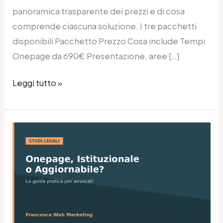
panoramica trasparente dei prezzi e di cosa
comprende ciascuna soluzione. I tre pacchetti
disponibili Pacchetto Prezzo Cosa include Tempi
Onepage da 690€ Presentazione, aree […]
Leggi tutto »
Sito
Onepage,
Istituzionale
o
Aggiornabile
per
Avvocati?