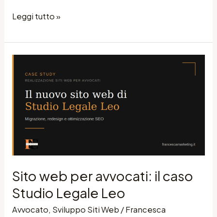
Leggi tutto »
Sito
web
per
avvocati:
il
caso
Studio
Legale
Sito web per avvocati: il caso
Leo
Studio Legale Leo
Avvocato
,
Sviluppo Siti Web
/
Francesca