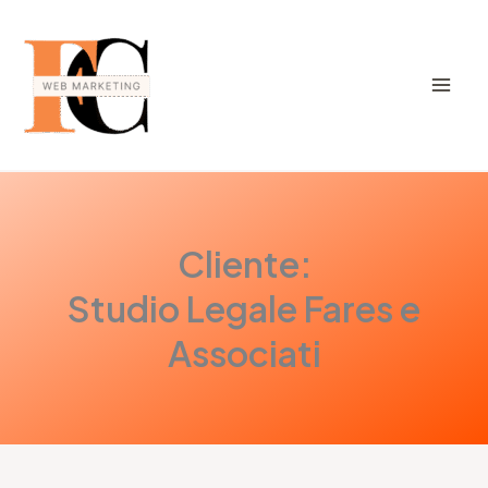
Vai
al
contenuto
Di
Francesca
/
Giugno 13, 2023
Cliente:
Studio Legale Fares e
Associati